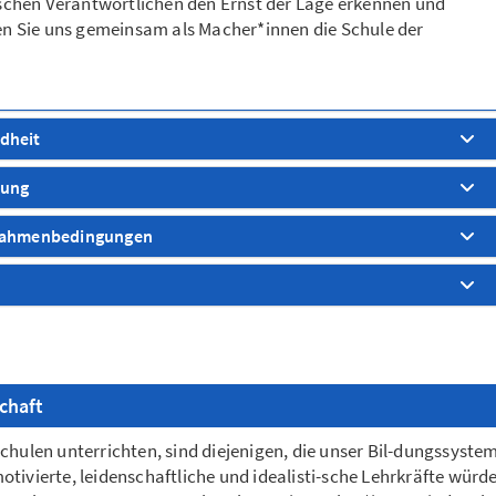
litischen Verantwortlichen den Ernst der Lage erkennen und
en Sie uns gemeinsam als Macher*innen die Schule der
ndheit
dung
d Rahmenbedingungen
chaft
chulen unterrichten, sind diejenigen, die unser Bil-dungssyste
tivierte, leidenschaftliche und idealisti-sche Lehrkräfte würd