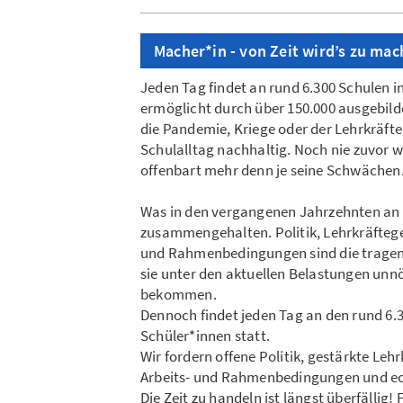
Macher*in - von Zeit wird’s zu mach
Jeden Tag findet an rund 6.300 Schulen in
ermöglicht durch über 150.000 ausgebild
die Pandemie, Kriege oder der Lehrkräft
Schulalltag nachhaltig. Noch nie zuvor w
offenbart mehr denn je seine Schwächen
Was in den vergangenen Jahrzehnten an 
zusammengehalten. Politik, Lehrkräftege
und Rahmenbedingungen sind die tragend
sie unter den aktuellen Belastungen un
bekommen.
Dennoch findet jeden Tag an den rund 6.3
Schüler*innen statt.
Wir fordern offene Politik, gestärkte Le
Arbeits- und Rahmenbedingungen und ec
Die Zeit zu handeln ist längst überfälli