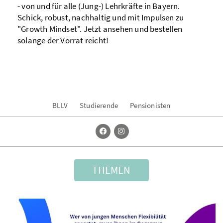
Vorstandsteams? Welche Survival Tipps haben sie
für dich? Und was möchten sie mit ihrem Ehrenamt
bzw. ihrem Leitantrag "LehrKraft" im Jungen BLLV
erreichen? Hier geht's zur Vorstellung!
BLLV
Studierende
Pensionisten
THEMEN